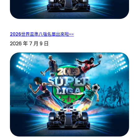
2026世界盃準八強名單出來啦~~
2026 年 7 月 9 日