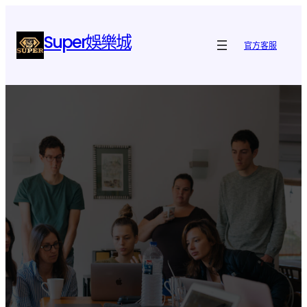
Super娛樂城
官方客服