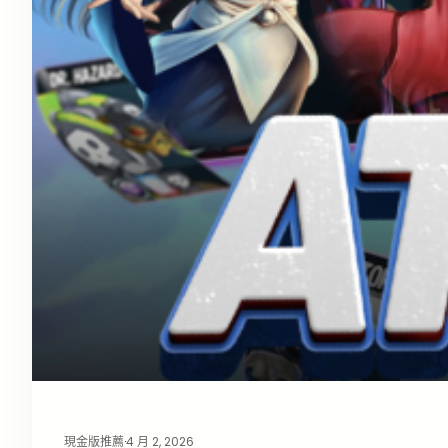
現金版推薦
·
4 月 2, 2026