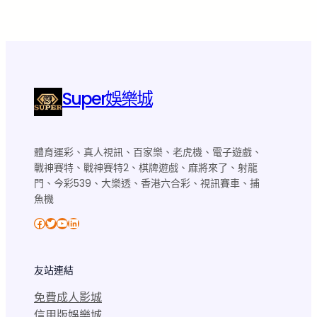
Super娛樂城
體育運彩、真人視訊、百家樂、老虎機、電子遊戲、
戰神賽特、戰神賽特2、棋牌遊戲、麻將來了、射龍
門、今彩539、大樂透、香港六合彩、視訊賽車、捕
魚機
Facebook
X
YouTube
LinkedIn
友站連結
免費成人影城
信用版娛樂城