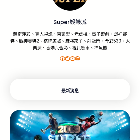
Super娛樂城
體育運彩、真人視訊、百家樂、老虎機、電子遊戲、戰神賽
特、戰神賽特2、棋牌遊戲、麻將來了、射龍門、今彩539、大
樂透、香港六合彩、視訊賽車、捕魚機
Facebook
X
YouTube
LinkedIn
最新消息