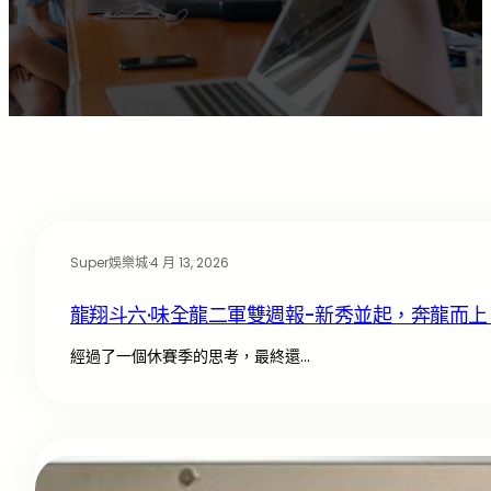
Super娛樂城
·
4 月 13, 2026
龍翔斗六·味全龍二軍雙週報-新秀並起，奔龍而上（W
經過了一個休賽季的思考，最終還…