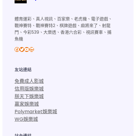
體育運彩、真人視訊、百家樂、老虎機、電子遊戲、
戰神賽特、戰神賽特2、棋牌遊戲、麻將來了、射龍
門、今彩539、大樂透、香港六合彩、視訊賽車、捕
魚機
Facebook
X
YouTube
LinkedIn
友站連結
免費成人影城
信用版娛樂城
朕天下娛樂城
贏家娛樂城
Polymarket娛樂城
WG娛樂城
站內連結