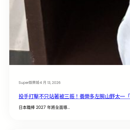
Super娛樂城
·
4 月 13, 2026
投手打擊不只站著被三振！養樂多左腕山野太一「
日本職棒 2027 年將全面導…