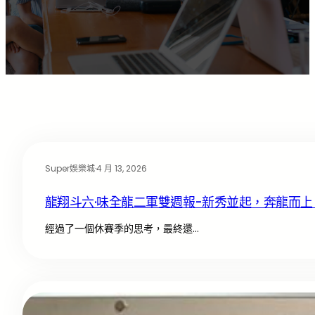
Super娛樂城
·
4 月 13, 2026
龍翔斗六·味全龍二軍雙週報-新秀並起，奔龍而上（W
經過了一個休賽季的思考，最終還…