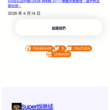
O3站前話中職(2026 Week 3)-一勝難求獅重挫，躍登榜首
龍抬頭。
2026 年 4 月 14 日
追蹤我們
Facebook
X
YouTube
LinkedIn
Super娛樂城