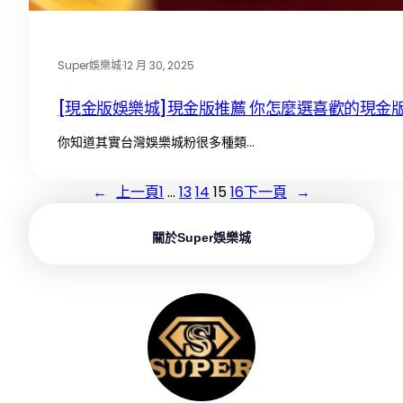
Super娛樂城
·
12 月 30, 2025
[現金版娛樂城]現金版推薦 你怎麼選喜歡的現金
你知道其實台灣娛樂城粉很多種類…
←
上一頁
1
…
13
14
15
16
下一頁
→
關於Super娛樂城