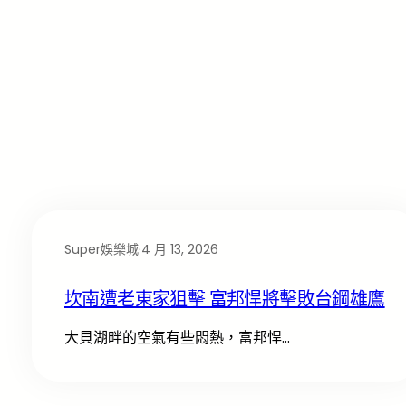
Super娛樂城
·
4 月 13, 2026
坎南遭老東家狙擊 富邦悍將擊敗台鋼雄鷹
大貝湖畔的空氣有些悶熱，富邦悍…