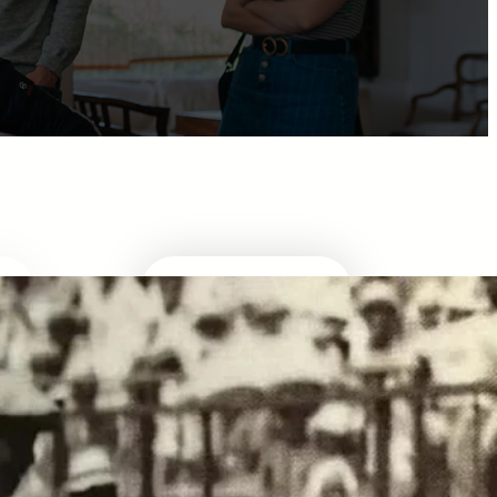
關於Super娛樂城