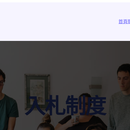
首頁
入札制度