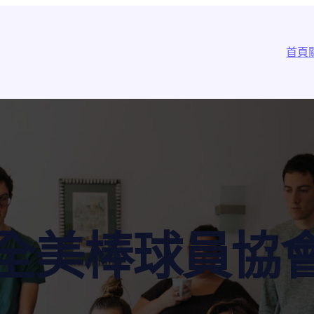
首頁
全美棒球員協