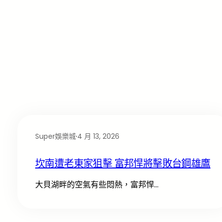
Super娛樂城
·
4 月 13, 2026
坎南遭老東家狙擊 富邦悍將擊敗台鋼雄鷹
大貝湖畔的空氣有些悶熱，富邦悍…