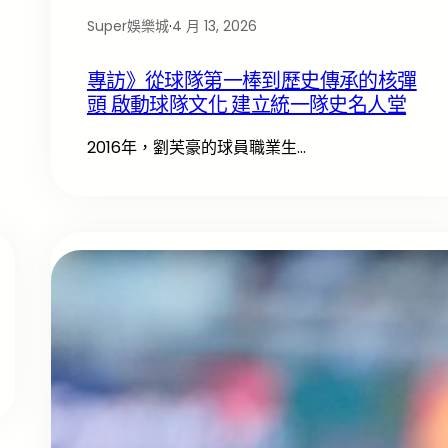
Super娛樂城
·
4 月 13, 2026
專訪》從球隊第一棒到歷史傳承的核彈
頭 啟動球隊文化 建立統一隊史名人堂
2016年，劉芙豪的球員職業生…