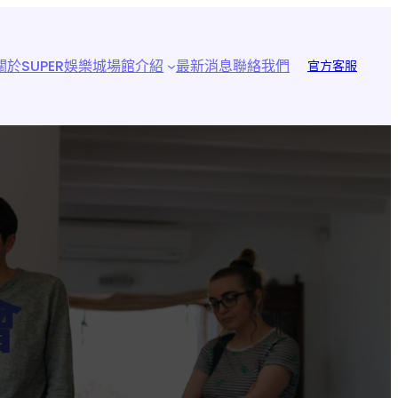
關於SUPER娛樂城
場館介紹
最新消息
聯絡我們
官方客服
會