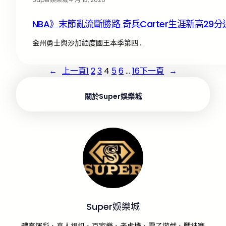
NBA》末節亂流斷勝路 奇兵Carter生涯新高29
金州勇士與沙加緬度國王本季第四…
←
上一頁
1
2
3
4
5
6
…
16
下一頁
→
關於Super娛樂城
Super娛樂城