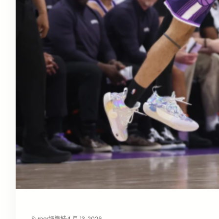
Super娛樂城
·
4 月 13, 2026