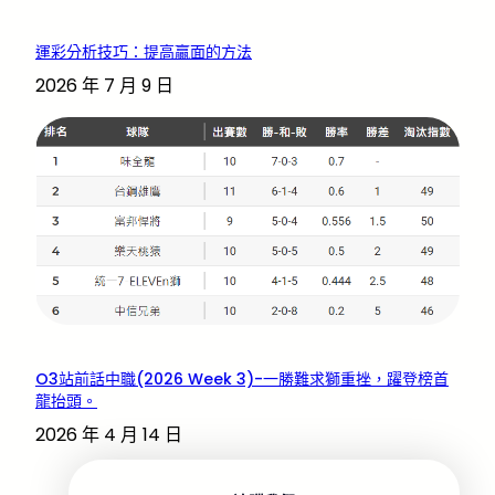
運彩分析技巧：提高贏面的方法
2026 年 7 月 9 日
O3站前話中職(2026 Week 3)-一勝難求獅重挫，躍登榜首
龍抬頭。
2026 年 4 月 14 日