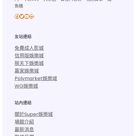
魚機
Facebook
X
YouTube
LinkedIn
友站連結
免費成人影城
信用版娛樂城
朕天下娛樂城
贏家娛樂城
Polymarket娛樂城
WG娛樂城
站內連結
關於Super娛樂城
場館介紹
最新消息