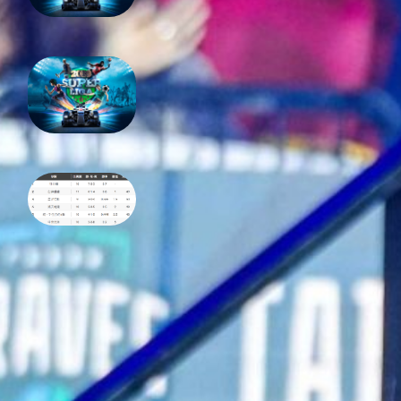
2026 年 7 月 9 日
運彩分析技巧：提高贏面的方法
2026 年 7 月 9 日
O3站前話中職(2026 Week 3)-一
勝難求獅重挫，躍登榜首龍抬頭。
2026 年 4 月 14 日
追蹤我們
Facebook
X
YouTube
LinkedIn