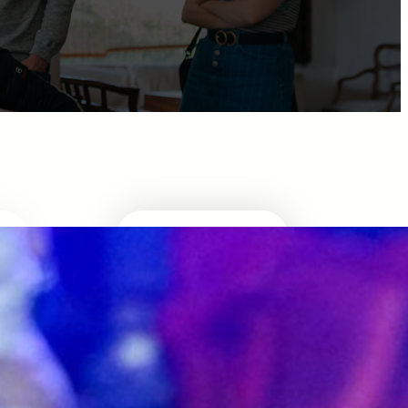
關於Super娛樂城