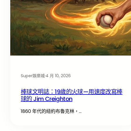
Super娛樂城
·
4 月 10, 2026
棒球文明誌：19歲的火球—用速度改寫棒
球的 Jim Creighton
1860 年代的紐約布魯克林，…