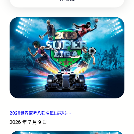
2026世界盃準八強名單出來啦~~
2026 年 7 月 9 日