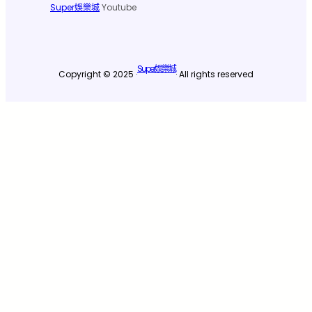
Super娛樂城
Youtube
Super娛樂城
Copyright © 2025 ·
· All rights reserved