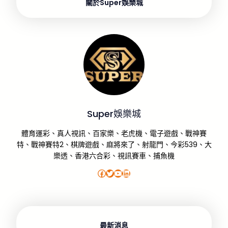
關於Super娛樂城
Super娛樂城
體育運彩、真人視訊、百家樂、老虎機、電子遊戲、戰神賽
特、戰神賽特2、棋牌遊戲、麻將來了、射龍門、今彩539、大
樂透、香港六合彩、視訊賽車、捕魚機
Facebook
X
YouTube
LinkedIn
最新消息