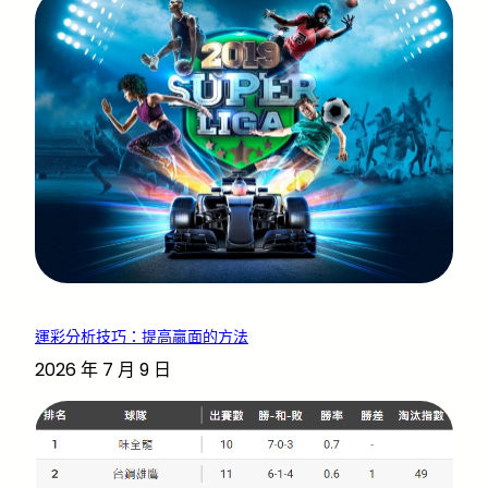
運彩分析技巧：提高贏面的方法
2026 年 7 月 9 日