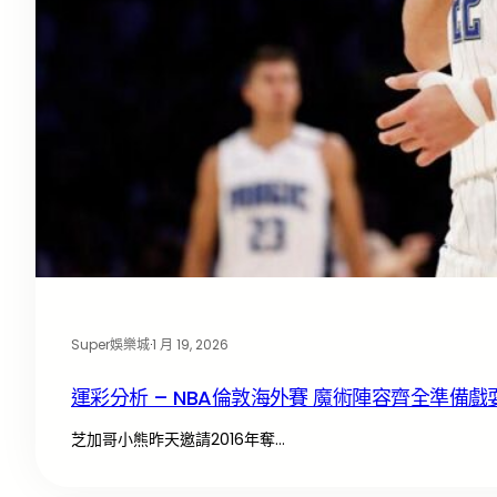
Super娛樂城
·
1 月 19, 2026
運彩分析 – NBA倫敦海外賽 魔術陣容齊全準備戲
芝加哥小熊昨天邀請2016年奪…