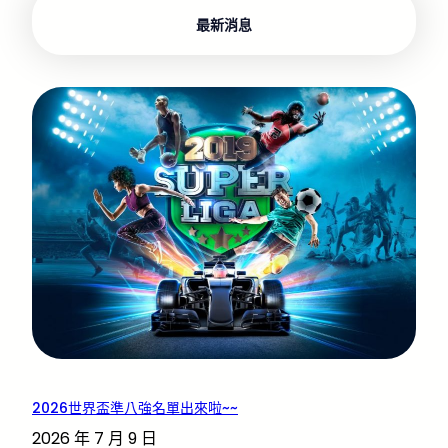
最新消息
2026世界盃準八強名單出來啦~~
2026 年 7 月 9 日