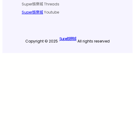
Super娛樂城 Threads
Super娛樂城
Youtube
Super娛樂城
Copyright © 2025 ·
· All rights reserved