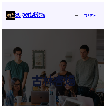
Super娛樂城
官方客服
古林睿煬