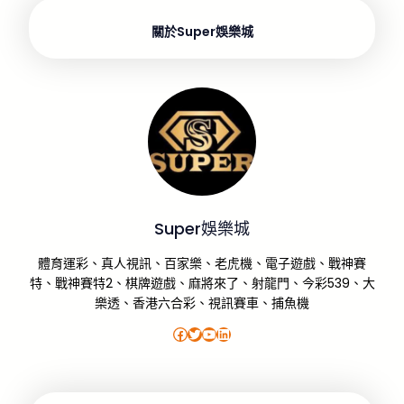
關於Super娛樂城
Super娛樂城
體育運彩、真人視訊、百家樂、老虎機、電子遊戲、戰神賽
特、戰神賽特2、棋牌遊戲、麻將來了、射龍門、今彩539、大
樂透、香港六合彩、視訊賽車、捕魚機
Facebook
X
YouTube
LinkedIn