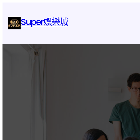
Super娛樂城