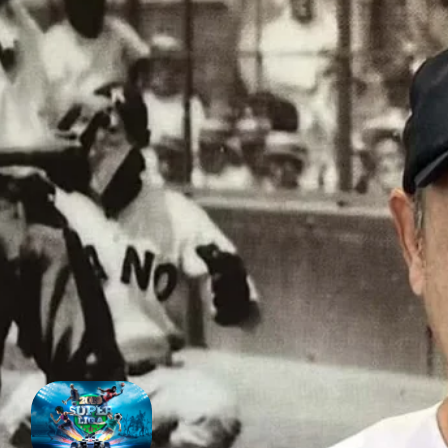
Super娛樂城
體育運彩、真人視訊、百家樂、老虎機、電子遊戲、
戰神賽特、戰神賽特2、棋牌遊戲、麻將來了、射龍
門、今彩539、大樂透、香港六合彩、視訊賽車、捕魚
機
Facebook
X
YouTube
LinkedIn
最新消息
2026世界盃準八強名單出來啦~~