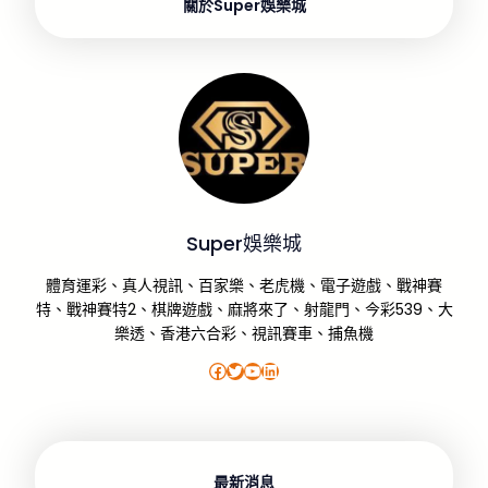
關於Super娛樂城
Super娛樂城
體育運彩、真人視訊、百家樂、老虎機、電子遊戲、戰神賽
特、戰神賽特2、棋牌遊戲、麻將來了、射龍門、今彩539、大
樂透、香港六合彩、視訊賽車、捕魚機
Facebook
X
YouTube
LinkedIn
最新消息