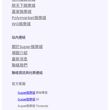
朕天下娛樂城
贏家娛樂城
Polymarket娛樂城
WG娛樂城
站內連結
關於Super娛樂城
場館介紹
最新消息
聯絡我們
聯絡資訊與社群連結
官方客服
Super娛樂城
粉絲專頁
Super娛樂城
IG
Super娛樂城 Threads