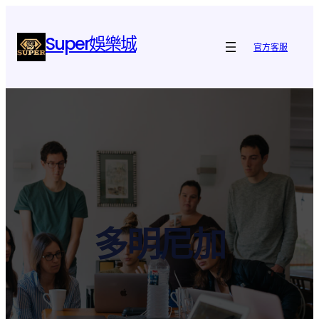
Super娛樂城
官方客服
多明尼加