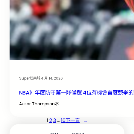
Super娛樂城
·
4 月 14, 2026
NBA》年度防守第一隊候選 4位有機會首度競爭
Ausar Thompson本…
1
2
3
…
16
下一頁
→