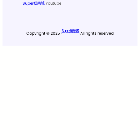
Super娛樂城
Youtube
Super娛樂城
Copyright © 2025 ·
· All rights reserved