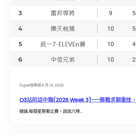
Super娛樂城
·
4 月 14, 2026
O3站前話中職(2026 Week 3)-一勝難求獅重
總論,每個星期看比賽，說說六隊…