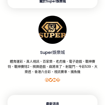
關於Super娛樂城
Super娛樂城
體育運彩、真人視訊、百家樂、老虎機、電子遊戲、戰神賽
特、戰神賽特2、棋牌遊戲、麻將來了、射龍門、今彩539、大
樂透、香港六合彩、視訊賽車、捕魚機
Facebook
X
YouTube
LinkedIn
最新消息