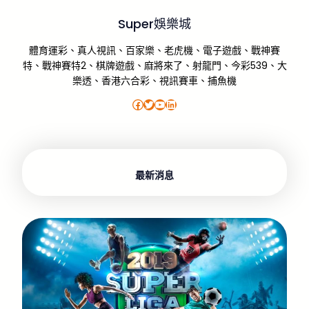
Super娛樂城
體育運彩、真人視訊、百家樂、老虎機、電子遊戲、戰神賽
特、戰神賽特2、棋牌遊戲、麻將來了、射龍門、今彩539、大
樂透、香港六合彩、視訊賽車、捕魚機
Facebook
X
YouTube
LinkedIn
最新消息