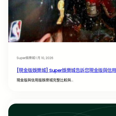
Super娛樂城
·
1 月 10, 2026
[現金版娛樂城] Super娛樂城告訴您現金版與
現金版與信用版娛樂城完整比較與…