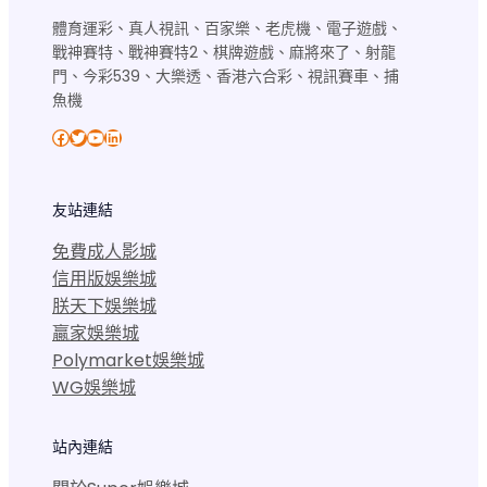
體育運彩、真人視訊、百家樂、老虎機、電子遊戲、
戰神賽特、戰神賽特2、棋牌遊戲、麻將來了、射龍
門、今彩539、大樂透、香港六合彩、視訊賽車、捕
魚機
Facebook
X
YouTube
LinkedIn
友站連結
免費成人影城
信用版娛樂城
朕天下娛樂城
贏家娛樂城
Polymarket娛樂城
WG娛樂城
站內連結