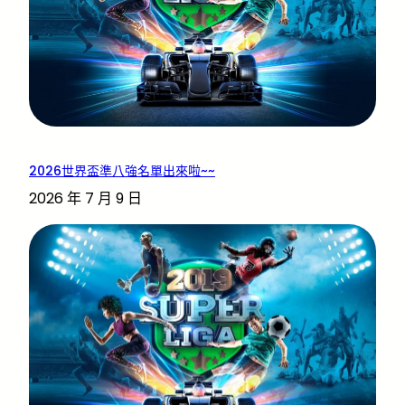
2026世界盃準八強名單出來啦~~
2026 年 7 月 9 日