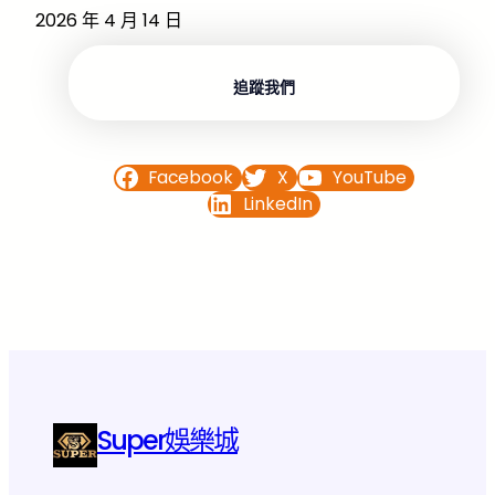
2026 年 4 月 14 日
追蹤我們
Facebook
X
YouTube
LinkedIn
Super娛樂城