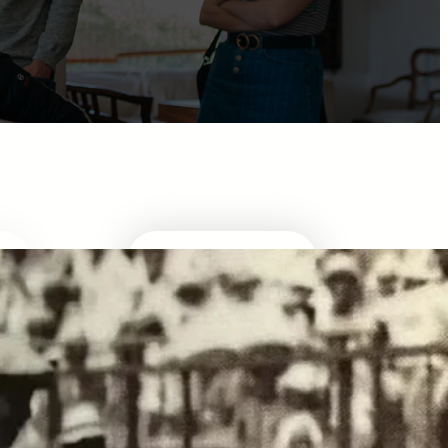
關於Super娛樂城