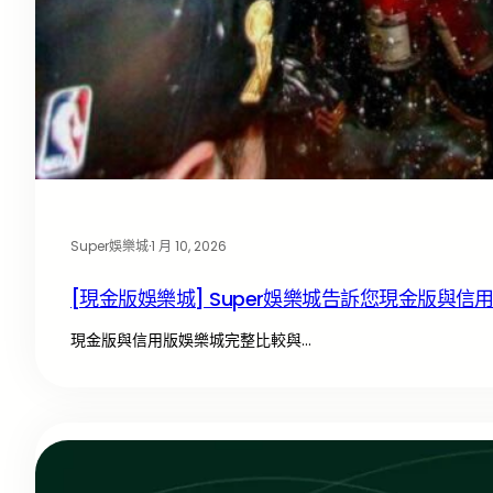
Super娛樂城
·
1 月 10, 2026
[現金版娛樂城] Super娛樂城告訴您現金版與
現金版與信用版娛樂城完整比較與…