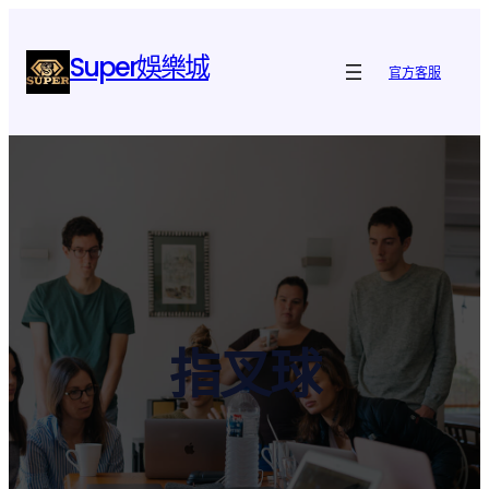
Super娛樂城
官方客服
指叉球