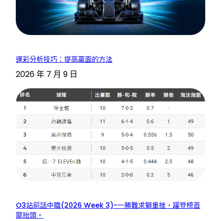
運彩分析技巧：提高贏面的方法
2026 年 7 月 9 日
O3站前話中職(2026 Week 3)-一勝難求獅重挫，躍登榜首
龍抬頭。