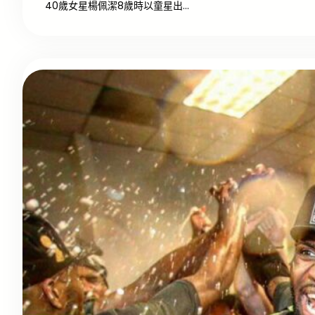
40歲女星楊佩潔8歲時以童星出…