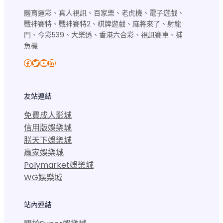
體育運彩、真人視訊、百家樂、老虎機、電子遊戲、
戰神賽特、戰神賽特2、棋牌遊戲、麻將來了、射龍
門、今彩539、大樂透、香港六合彩、視訊賽車、捕
魚機
Facebook
X
YouTube
LinkedIn
友站連結
免費成人影城
信用版娛樂城
朕天下娛樂城
贏家娛樂城
Polymarket娛樂城
WG娛樂城
站內連結