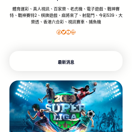
體育運彩、真人視訊、百家樂、老虎機、電子遊戲、戰神賽
特、戰神賽特2、棋牌遊戲、麻將來了、射龍門、今彩539、大
樂透、香港六合彩、視訊賽車、捕魚機
Facebook
X
YouTube
LinkedIn
最新消息