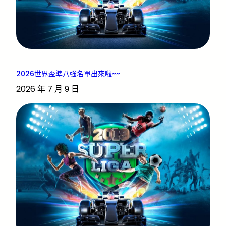
2026世界盃準八強名單出來啦~~
2026 年 7 月 9 日