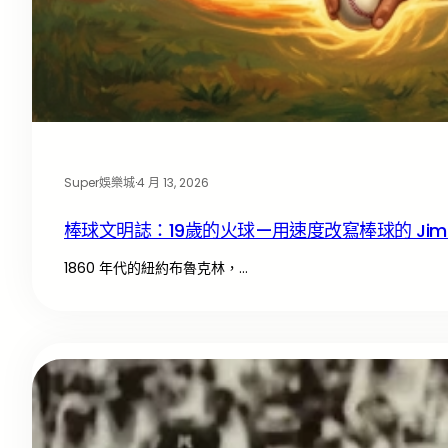
Super娛樂城
·
4 月 13, 2026
棒球文明誌：19歲的火球—用速度改寫棒球的 Jim Cr
1860 年代的紐約布魯克林，…