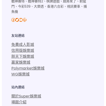
戰神賽特、戰神賽特2、棋牌遊戲、麻將來了、射龍
門、今彩539、大樂透、香港六合彩、視訊賽車、捕
魚機
Facebook
X
YouTube
LinkedIn
友站連結
免費成人影城
信用版娛樂城
朕天下娛樂城
贏家娛樂城
Polymarket娛樂城
WG娛樂城
站內連結
關於Super娛樂城
場館介紹