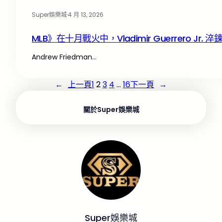
Super娛樂城
·
4 月 13, 2026
MLB》在十月戰火中，Vladimir Guerrero Jr
Andrew Friedman…
←
上一頁
1
2
3
4
…
16
下一頁
→
關於Super娛樂城
Super娛樂城