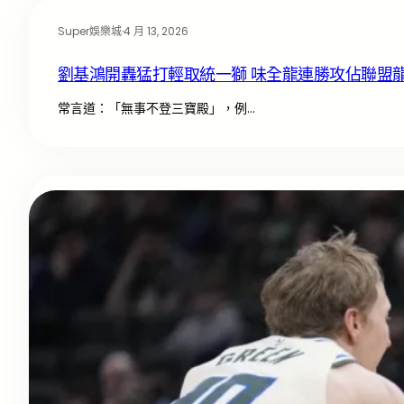
Super娛樂城
·
4 月 13, 2026
劉基鴻開轟猛打輕取統一獅 味全龍連勝攻佔聯盟
常言道：「無事不登三寶殿」，例…