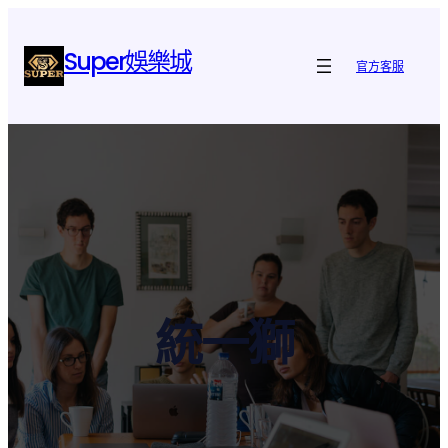
Super娛樂城
官方客服
統一獅