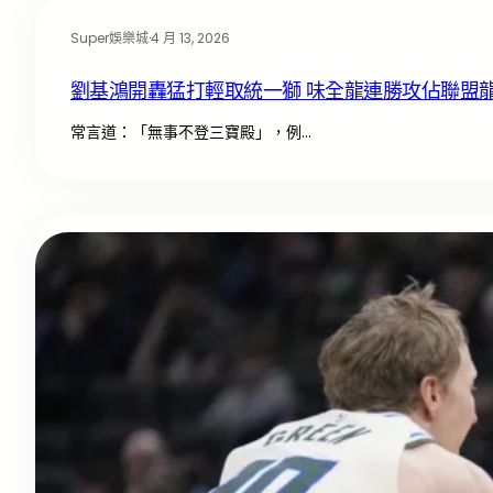
Super娛樂城
·
4 月 13, 2026
劉基鴻開轟猛打輕取統一獅 味全龍連勝攻佔聯盟
常言道：「無事不登三寶殿」，例…