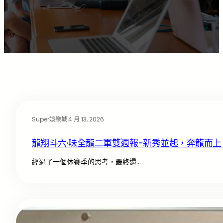
Super娛樂城
·
4 月 13, 2026
龍翔斗六·味全龍二軍雙週報-新秀並起，奔龍而上（W
經過了一個休賽季的思考，最終還…