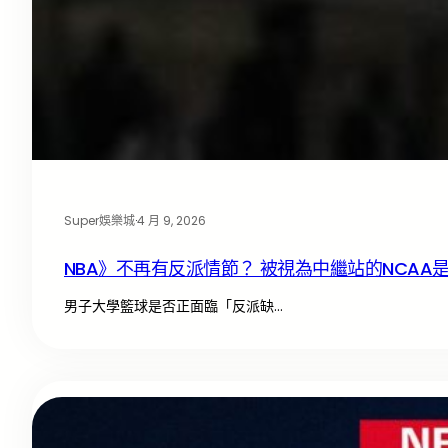
Super娛樂城
·
4 月 9, 2026
NBA》不再有反派情節？ 被視為中繼站的NCAA
男子大學籃球是否正面臨「反派缺…