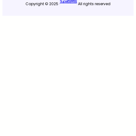
Super娛樂城
Copyright © 2025 ·
· All rights reserved