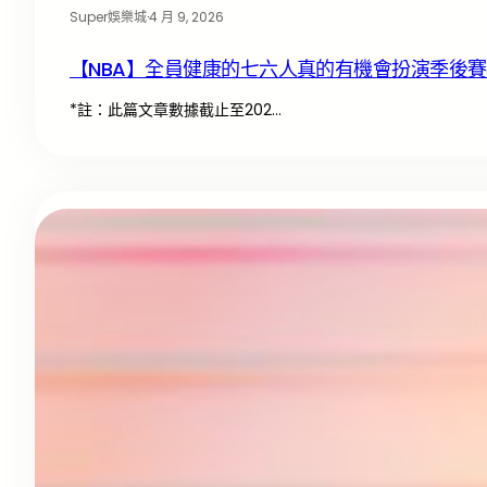
Super娛樂城
·
4 月 9, 2026
【NBA】全員健康的七六人真的有機會扮演季後
*註：此篇文章數據截止至202…