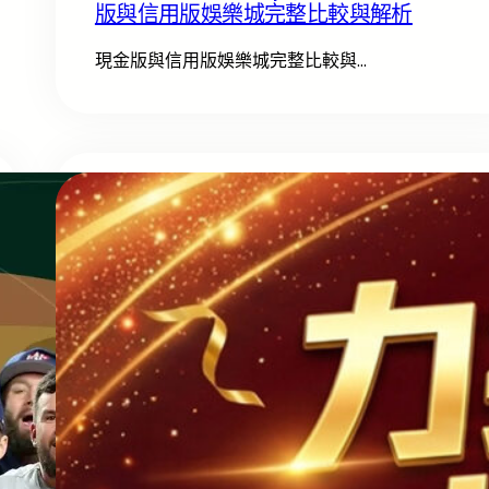
版與信用版娛樂城完整比較與解析
現金版與信用版娛樂城完整比較與…