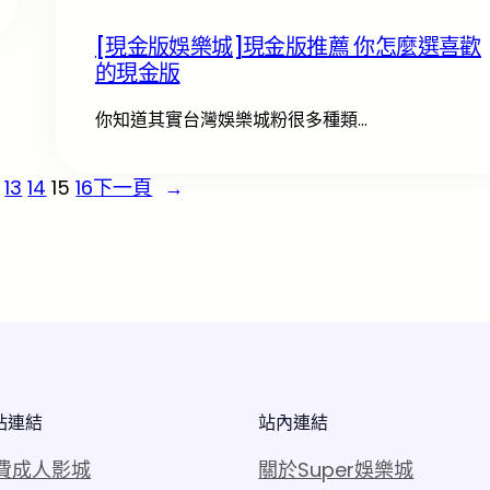
[現金版娛樂城]現金版推薦 你怎麼選喜歡
的現金版
你知道其實台灣娛樂城粉很多種類…
13
14
15
16
下一頁
→
站連結
站內連結
費成人影城
關於Super娛樂城