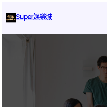
Super娛樂城