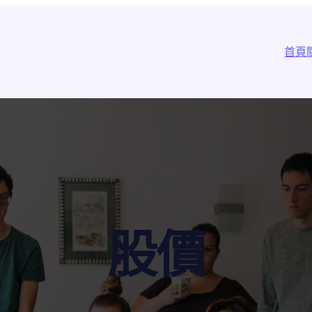
首頁
股價