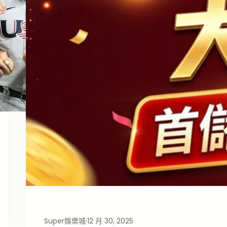
Super娛樂城
·
12 月 30, 2025