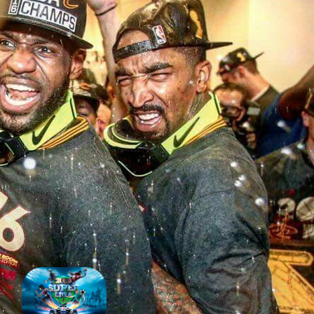
Super娛樂城
體育運彩、真人視訊、百家樂、老虎機、電子遊戲、
戰神賽特、戰神賽特2、棋牌遊戲、麻將來了、射龍
門、今彩539、大樂透、香港六合彩、視訊賽車、捕魚
機
Facebook
X
YouTube
LinkedIn
最新消息
2026世界盃準八強名單出來啦~~