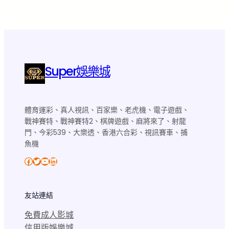
Super娛樂城
體育運彩、真人視訊、百家樂、老虎機、電子遊戲、
戰神賽特、戰神賽特2、棋牌遊戲、麻將來了、射龍
門、今彩539、大樂透、香港六合彩、視訊賽車、捕
魚機
Facebook
X
YouTube
LinkedIn
友站連結
免費成人影城
信用版娛樂城