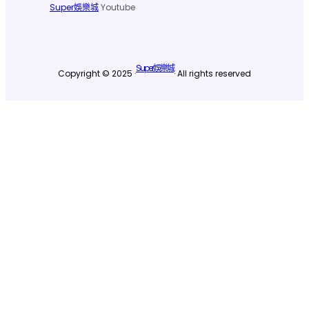
Super娛樂城
Youtube
Super娛樂城
Copyright © 2025 ·
· All rights reserved