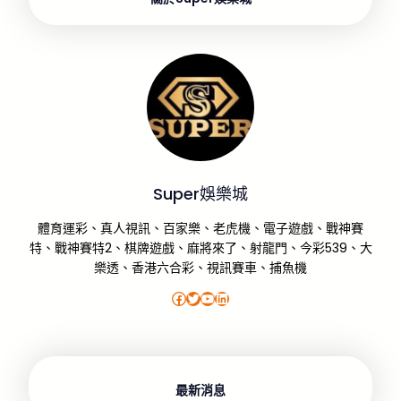
Super娛樂城
體育運彩、真人視訊、百家樂、老虎機、電子遊戲、戰神賽
特、戰神賽特2、棋牌遊戲、麻將來了、射龍門、今彩539、大
樂透、香港六合彩、視訊賽車、捕魚機
Facebook
X
YouTube
LinkedIn
最新消息