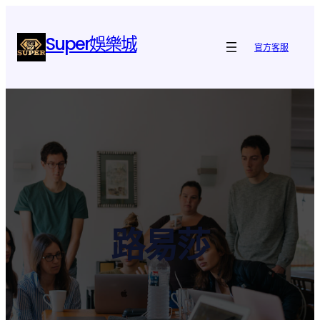
Super娛樂城
官方客服
路易莎