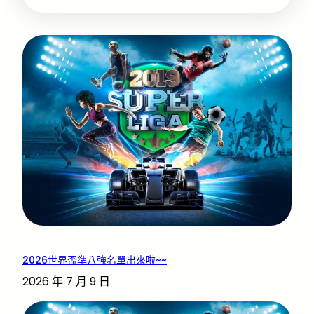
2026世界盃準八強名單出來啦~~
2026 年 7 月 9 日