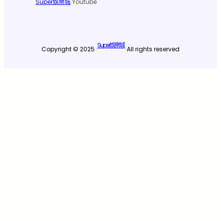
Super娛樂城
Youtube
Super娛樂城
Copyright © 2025 ·
· All rights reserved