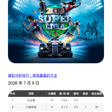
運彩分析技巧：提高贏面的方法
2026 年 7 月 9 日