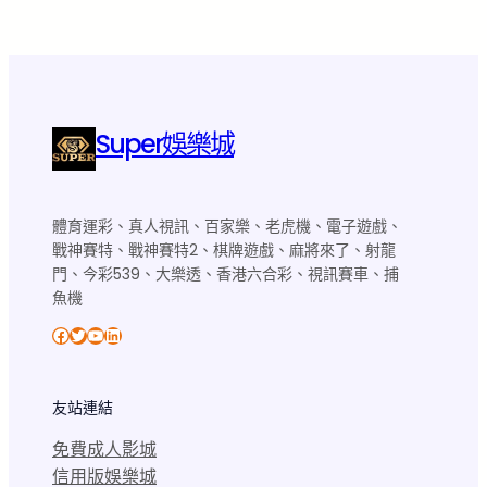
Super娛樂城
體育運彩、真人視訊、百家樂、老虎機、電子遊戲、
戰神賽特、戰神賽特2、棋牌遊戲、麻將來了、射龍
門、今彩539、大樂透、香港六合彩、視訊賽車、捕
魚機
Facebook
X
YouTube
LinkedIn
友站連結
免費成人影城
信用版娛樂城