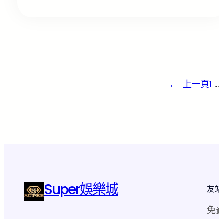
←
上一頁
1
…
Super娛樂城
友
免