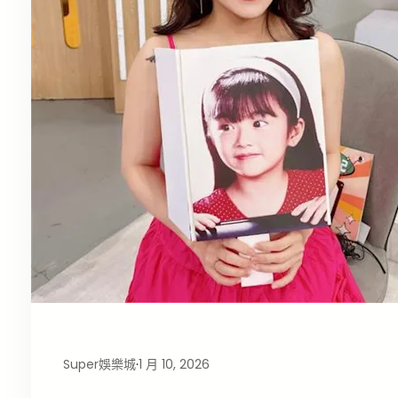
Super娛樂城
·
1 月 10, 2026