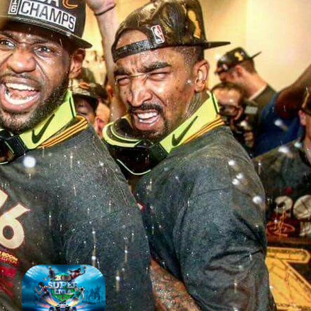
Super娛樂城
體育運彩、真人視訊、百家樂、老虎機、電子遊戲、
戰神賽特、戰神賽特2、棋牌遊戲、麻將來了、射龍
門、今彩539、大樂透、香港六合彩、視訊賽車、捕魚
機
Facebook
X
YouTube
LinkedIn
最新消息
2026世界盃準八強名單出來啦~~