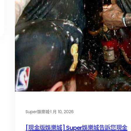
Super娛樂城
·
1 月 10, 2026
[現金版娛樂城] Super娛樂城告訴您現金