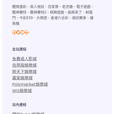
體育運彩、真人視訊、百家樂、老虎機、電子遊戲、
戰神賽特、戰神賽特2、棋牌遊戲、麻將來了、射龍
門、今彩539、大樂透、香港六合彩、視訊賽車、捕
魚機
Facebook
X
YouTube
LinkedIn
友站連結
免費成人影城
信用版娛樂城
朕天下娛樂城
贏家娛樂城
Polymarket娛樂城
WG娛樂城
站內連結