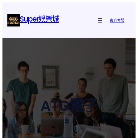
Super娛樂城
官方客服
ATG電子