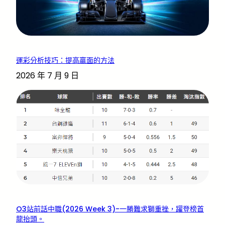
運彩分析技巧：提高贏面的方法
2026 年 7 月 9 日
O3站前話中職(2026 Week 3)-一勝難求獅重挫，躍登榜首
龍抬頭。