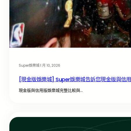
Super娛樂城
·
1 月 10, 2026
[現金版娛樂城] Super娛樂城告訴您現金版與
現金版與信用版娛樂城完整比較與…