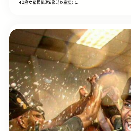
40歲女星楊佩潔8歲時以童星出…