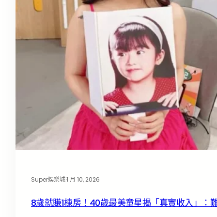
Super娛樂城
·
1 月 10, 2026
8歲就賺1棟房！40歲最美童星揭「真實收入」：