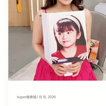
Super娛樂城
·
1 月 10, 2026