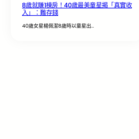
8歲就賺1棟房！40歲最美童星揭「真實收
入」：難存錢
40歲女星楊佩潔8歲時以童星出…