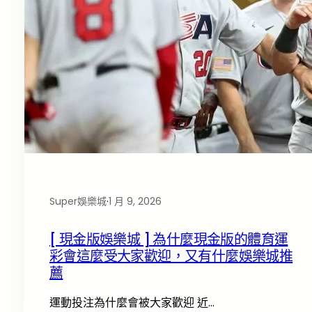
Super娛樂城
·
1 月 9, 2026
[ 現金版娛樂城 ] 為什麼現金版的體育運
彩會這麼受大家歡迎，又有什麼娛樂城推
薦
運動投注為什麼會被大家歡迎 近…