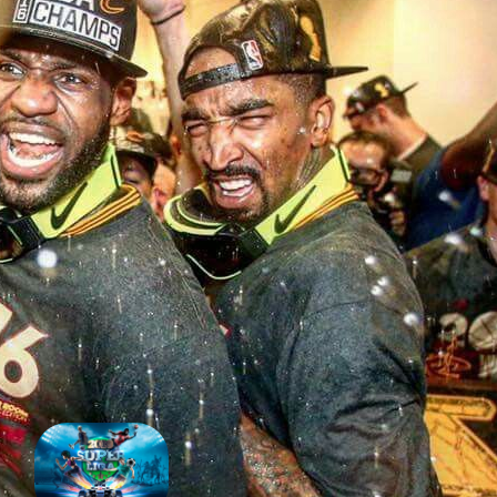
Super娛樂城
體育運彩、真人視訊、百家樂、老虎機、電子遊戲、
戰神賽特、戰神賽特2、棋牌遊戲、麻將來了、射龍
門、今彩539、大樂透、香港六合彩、視訊賽車、捕魚
機
Facebook
X
YouTube
LinkedIn
最新消息
2026世界盃準八強名單出來啦~~