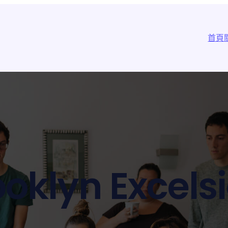
首頁
ooklyn Excelsi