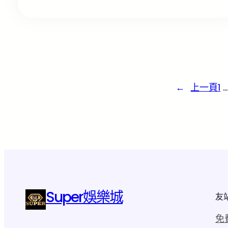
←
上一頁
1
…
Super娛樂城
友
免