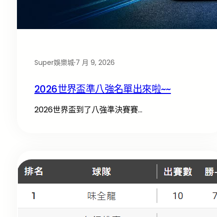
Super娛樂城
·
7 月 9, 2026
2026世界盃準八強名單出來啦~~
2026世界盃到了八強準決賽賽…