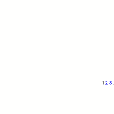
1
2
3