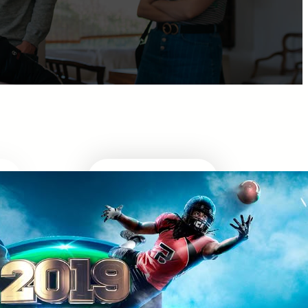
關於Super娛樂城