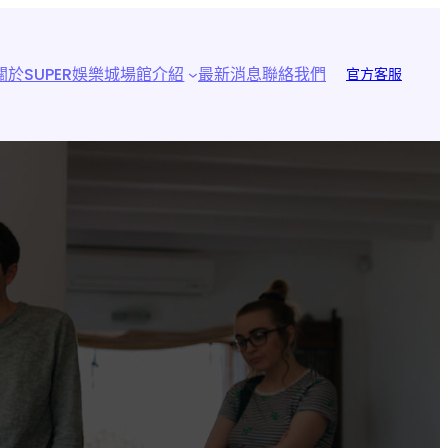
關於SUPER娛樂城
場館介紹
最新消息
聯絡我們
官方客服