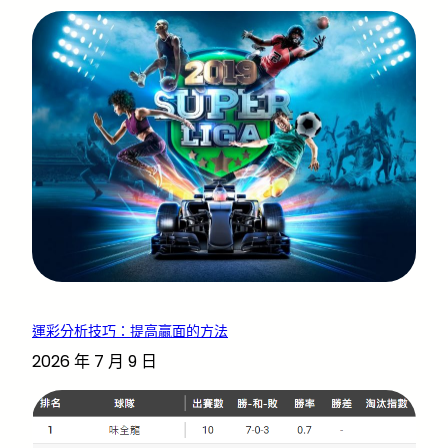
運彩分析技巧：提高贏面的方法
2026 年 7 月 9 日