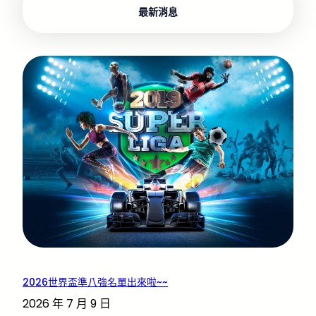
最新消息
2026世界盃準八強名單出來啦~~
2026 年 7 月 9 日