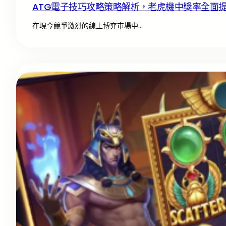
ATG電子技巧攻略策略解析，老虎機中獎率全面
在現今競爭激烈的線上博弈市場中…