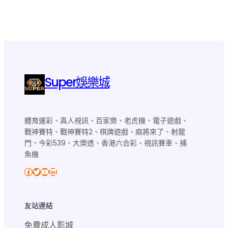
Super娛樂城
體育運彩、真人視訊、百家樂、老虎機、電子遊戲、
戰神賽特、戰神賽特2、棋牌遊戲、麻將來了、射龍
門、今彩539、大樂透、香港六合彩、視訊賽車、捕
魚機
Facebook
X
YouTube
LinkedIn
友站連結
免費成人影城