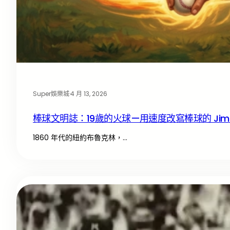
Super娛樂城
·
4 月 13, 2026
棒球文明誌：19歲的火球—用速度改寫棒球的 Jim Cr
1860 年代的紐約布魯克林，…