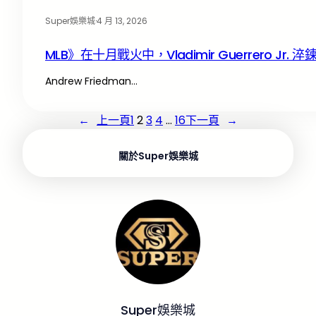
Super娛樂城
·
4 月 13, 2026
MLB》在十月戰火中，Vladimir Guerrero Jr
Andrew Friedman…
←
上一頁
1
2
3
4
…
16
下一頁
→
關於Super娛樂城
Super娛樂城