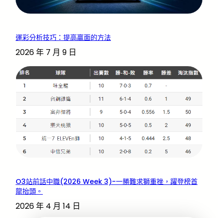
運彩分析技巧：提高贏面的方法
2026 年 7 月 9 日
O3站前話中職(2026 Week 3)-一勝難求獅重挫，躍登榜首
龍抬頭。
2026 年 4 月 14 日