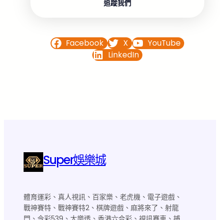
追蹤我們
Facebook
X
YouTube
LinkedIn
Super娛樂城
體育運彩、真人視訊、百家樂、老虎機、電子遊戲、
戰神賽特、戰神賽特2、棋牌遊戲、麻將來了、射龍
門、今彩539、大樂透、香港六合彩、視訊賽車、捕