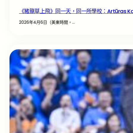
《豬籠草上飛》同一天，同一所學校：Artūras Karniš
2026年4月6日（美東時間，…