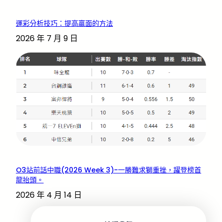
運彩分析技巧：提高贏面的方法
2026 年 7 月 9 日
O3站前話中職(2026 Week 3)-一勝難求獅重挫，躍登榜首
龍抬頭。
2026 年 4 月 14 日