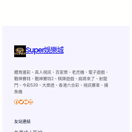
Super娛樂城
體育運彩、真人視訊、百家樂、老虎機、電子遊戲、
戰神賽特、戰神賽特2、棋牌遊戲、麻將來了、射龍
門、今彩539、大樂透、香港六合彩、視訊賽車、捕
魚機
Facebook
X
YouTube
LinkedIn
友站連結