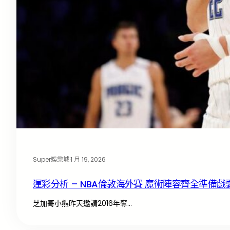
Super娛樂城
·
1 月 19, 2026
運彩分析 – NBA倫敦海外賽 魔術陣容齊全準備戲
芝加哥小熊昨天邀請2016年奪…