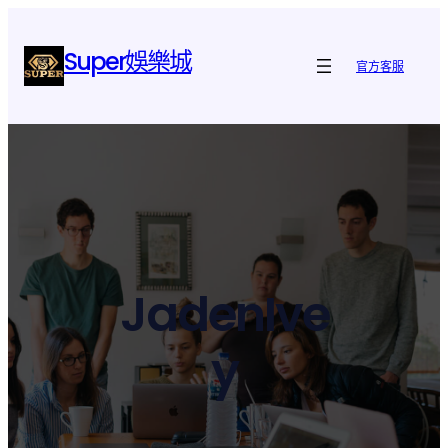
Super娛樂城
官方客服
JadenIve
y