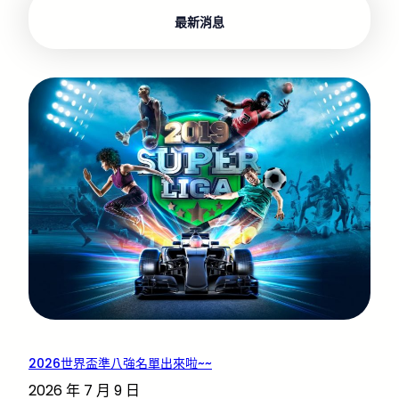
最新消息
2026世界盃準八強名單出來啦~~
2026 年 7 月 9 日