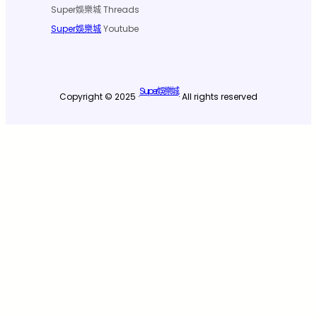
Super娛樂城 Threads
Super娛樂城
Youtube
Super娛樂城
Copyright © 2025 ·
· All rights reserved