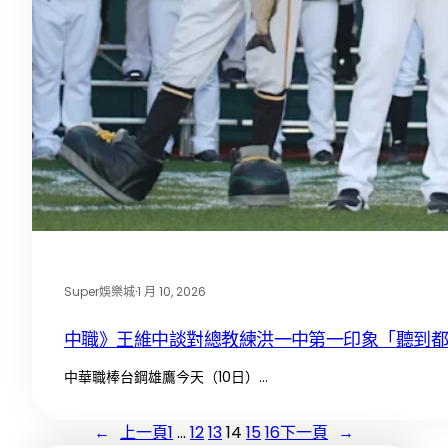
Super娛樂城
·
1 月 10, 2026
中職》王維中談對總教練洪一中第一印象「聽到
中華職棒台鋼雄鷹今天（10日）…
←
上一頁
1
…
12
13
14
15
16
下一頁
→