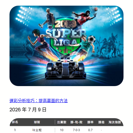
運彩分析技巧：提高贏面的方法
2026 年 7 月 9 日