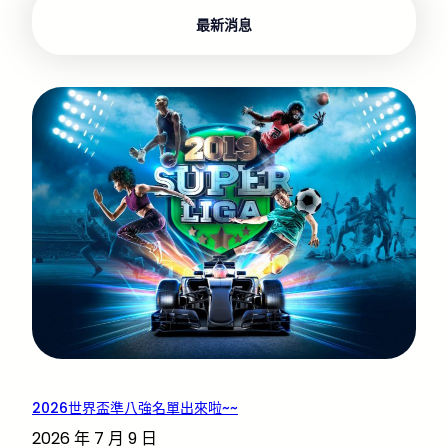
最新消息
2026世界盃準八強名單出來啦~~
2026 年 7 月 9 日