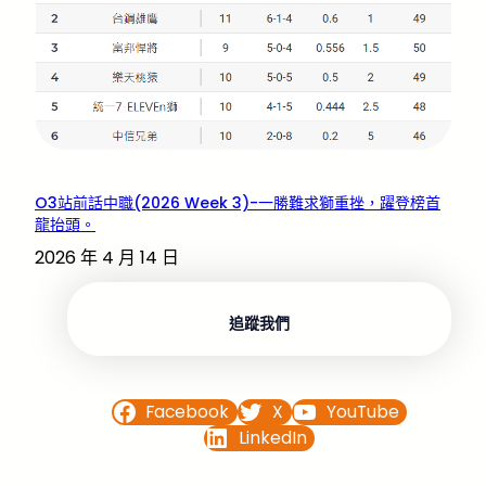
O3站前話中職(2026 Week 3)-一勝難求獅重挫，躍登榜首
龍抬頭。
2026 年 4 月 14 日
追蹤我們
Facebook
X
YouTube
LinkedIn