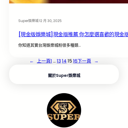
Super娛樂城
·
12 月 30, 2025
[現金版娛樂城]現金版推薦 你怎麼選喜歡的現金
你知道其實台灣娛樂城粉很多種類…
←
上一頁
1
…
13
14
15
16
下一頁
→
關於Super娛樂城