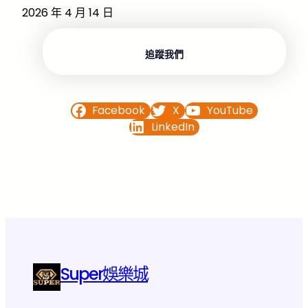
2026 年 4 月 14 日
追蹤我們
Facebook
X
YouTube
LinkedIn
Super娛樂城