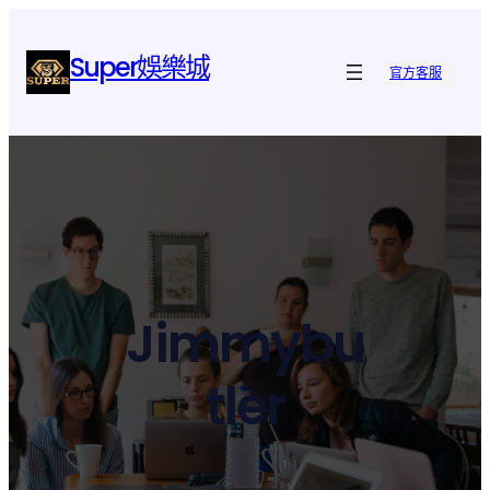
Super娛樂城
官方客服
Jimmybu
tler