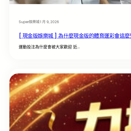
Super娛樂城
·
1 月 9, 2026
[ 現金版娛樂城 ] 為什麼現金版的體育運彩會
運動投注為什麼會被大家歡迎 近…