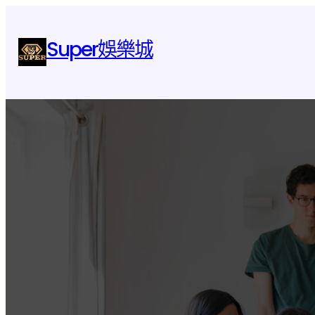
Super娛樂城