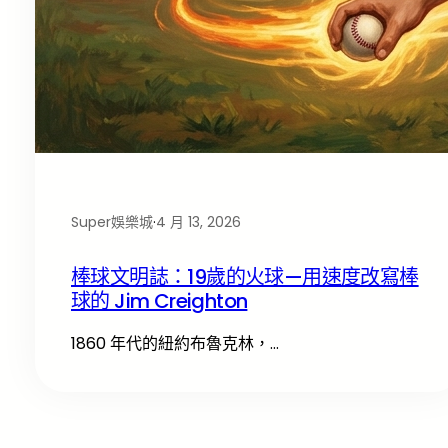
Super娛樂城
·
4 月 13, 2026
棒球文明誌：19歲的火球—用速度改寫棒
球的 Jim Creighton
1860 年代的紐約布魯克林，…