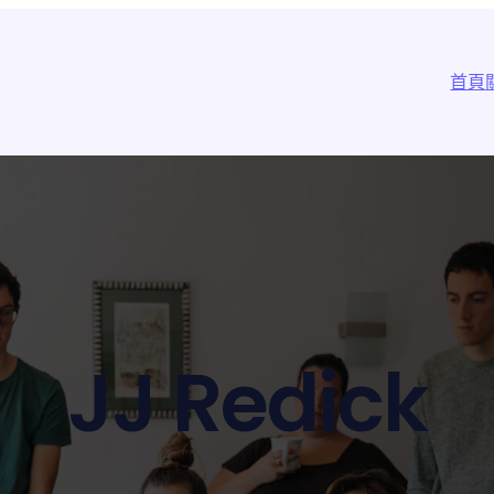
首頁
JJ Redick