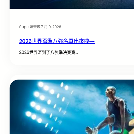
Super娛樂城
·
7 月 9, 2026
2026世界盃準八強名單出來啦~~
2026世界盃到了八強準決賽賽…