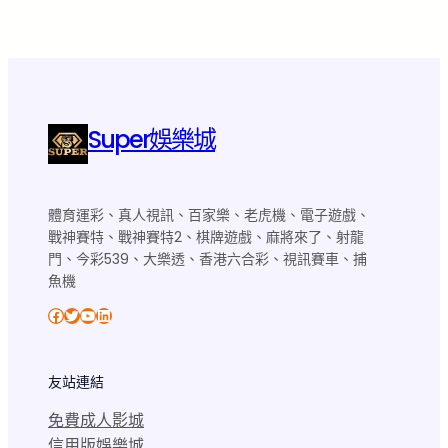
Super娛樂城
體育運彩、真人視訊、百家樂、老虎機、電子遊戲、
戰神賽特、戰神賽特2、棋牌遊戲、麻將來了、射龍
門、今彩539、大樂透、香港六合彩、視訊賽車、捕
魚機
Facebook
X
YouTube
LinkedIn
友站連結
免費成人影城
信用版娛樂城