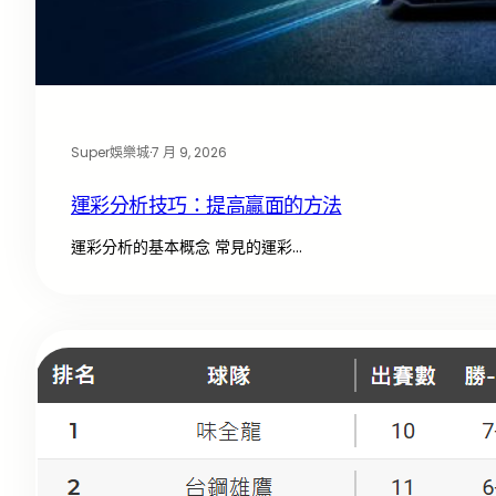
Super娛樂城
·
7 月 9, 2026
運彩分析技巧：提高贏面的方法
運彩分析的基本概念 常見的運彩…