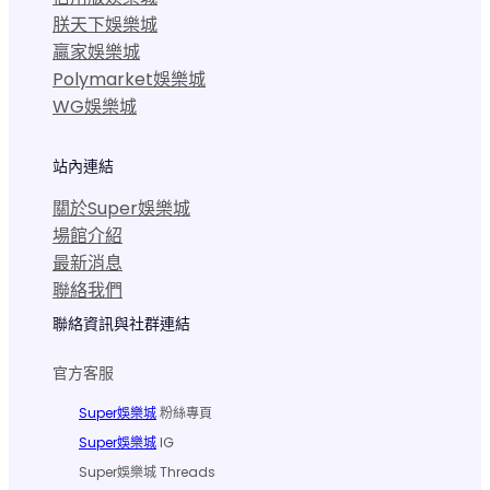
朕天下娛樂城
贏家娛樂城
Polymarket娛樂城
WG娛樂城
站內連結
關於Super娛樂城
場館介紹
最新消息
聯絡我們
聯絡資訊與社群連結
官方客服
Super娛樂城
粉絲專頁
Super娛樂城
IG
Super娛樂城 Threads