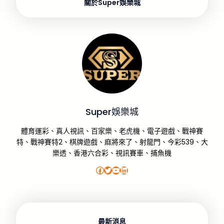
關於Super娛樂城
Super娛樂城
體育運彩、真人視訊、百家樂、老虎機、電子遊戲、戰神賽
特、戰神賽特2、棋牌遊戲、麻將來了、射龍門、今彩539、大
樂透、香港六合彩、視訊賽車、捕魚機
Facebook
X
YouTube
LinkedIn
最新消息