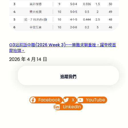
O3站前話中職(2026 Week 3)-一勝難求獅重挫，躍登榜首
龍抬頭。
2026 年 4 月 14 日
追蹤我們
Facebook
X
YouTube
LinkedIn