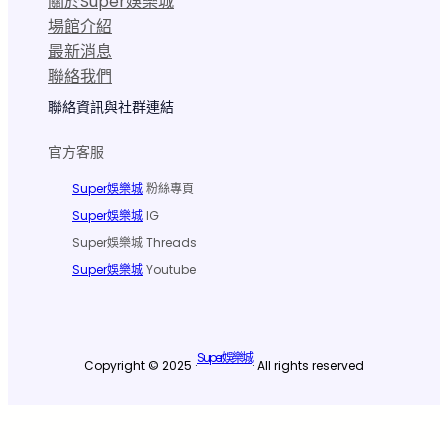
關於Super娛樂城
場館介紹
最新消息
聯絡我們
聯絡資訊與社群連結
官方客服
Super娛樂城
粉絲專頁
Super娛樂城
IG
Super娛樂城 Threads
Super娛樂城
Youtube
Super娛樂城
Copyright © 2025 ·
· All rights reserved