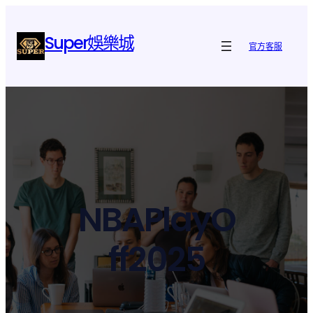
Super娛樂城
官方客服
NBAPlayO
ff2025