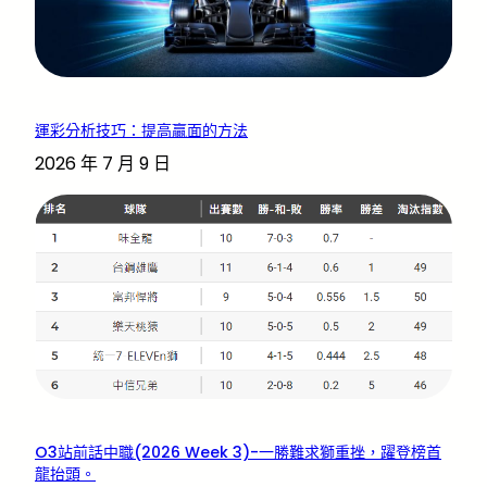
運彩分析技巧：提高贏面的方法
2026 年 7 月 9 日
O3站前話中職(2026 Week 3)-一勝難求獅重挫，躍登榜首
龍抬頭。