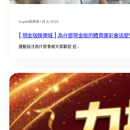
Super娛樂城
·
1 月 9, 2026
[ 現金版娛樂城 ] 為什麼現金版的體育運彩會
運動投注為什麼會被大家歡迎 近…