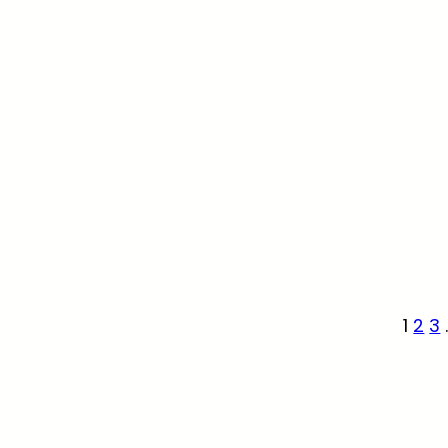
1
2
3