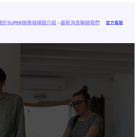
關於SUPER娛樂城
場館介紹
最新消息
聯絡我們
官方客服