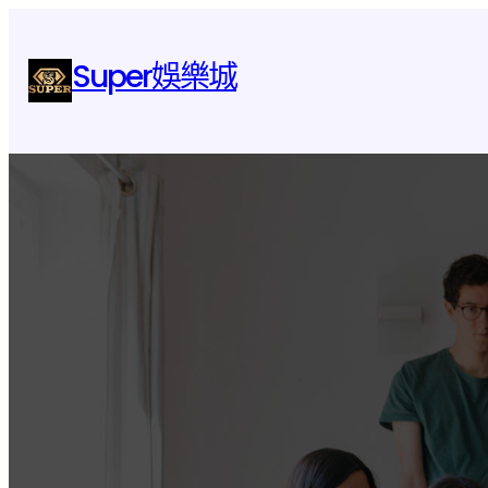
Super娛樂城