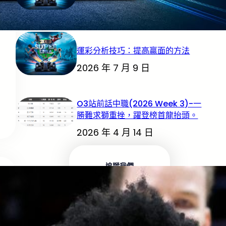
2026 年 7 月 9 日
運彩分析技巧：提高贏面的方法
2026 年 7 月 9 日
O3站前話中職(2026 Week 3)-一
勝難求獅重挫，躍登榜首龍抬頭。
2026 年 4 月 14 日
追蹤我們
Facebook
X
YouTube
LinkedIn