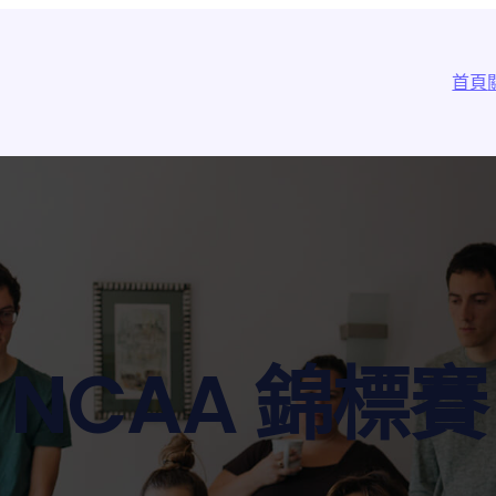
首頁
NCAA 錦標賽