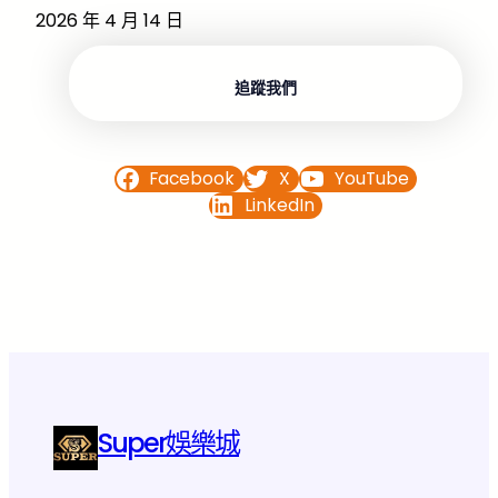
2026 年 4 月 14 日
追蹤我們
Facebook
X
YouTube
LinkedIn
Super娛樂城