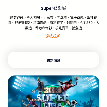
Super娛樂城
體育運彩、真人視訊、百家樂、老虎機、電子遊戲、戰神賽
特、戰神賽特2、棋牌遊戲、麻將來了、射龍門、今彩539、大
樂透、香港六合彩、視訊賽車、捕魚機
Facebook
X
YouTube
LinkedIn
最新消息