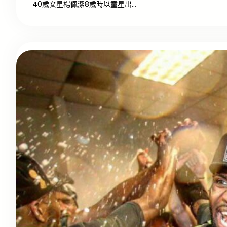
40歲女星楊佩潔8歲時以童星出…