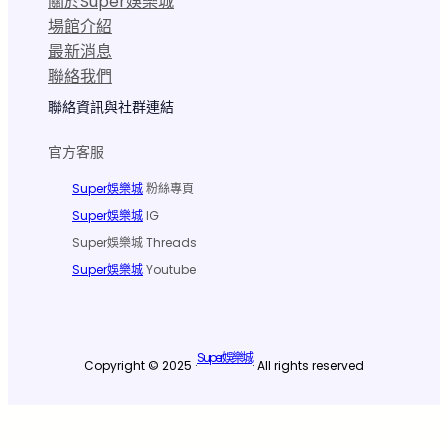
關於Super娛樂城
場館介紹
最新消息
聯絡我們
聯絡資訊與社群連結
官方客服
Super娛樂城
粉絲專頁
Super娛樂城
IG
Super娛樂城 Threads
Super娛樂城
Youtube
Super娛樂城
Copyright © 2025 ·
· All rights reserved