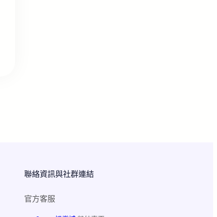
聯絡資訊與社群連結
官方客服