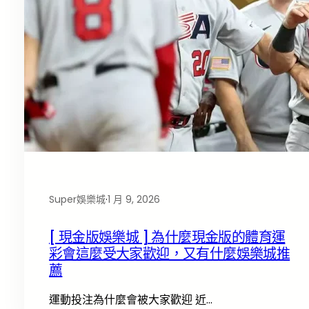
Super娛樂城
·
1 月 9, 2026
[ 現金版娛樂城 ] 為什麼現金版的體育運
彩會這麼受大家歡迎，又有什麼娛樂城推
薦
運動投注為什麼會被大家歡迎 近…