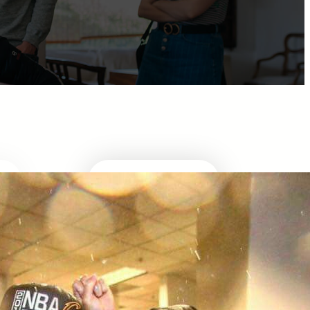
關於Super娛樂城