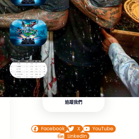
2026 年 7 月 9 日
運彩分析技巧：提高贏面的方法
2026 年 7 月 9 日
O3站前話中職(2026 Week 3)-一
勝難求獅重挫，躍登榜首龍抬頭。
2026 年 4 月 14 日
追蹤我們
Facebook
X
YouTube
LinkedIn