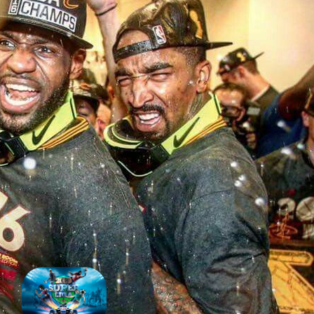
Super娛樂城
體育運彩、真人視訊、百家樂、老虎機、電子遊戲、
戰神賽特、戰神賽特2、棋牌遊戲、麻將來了、射龍
門、今彩539、大樂透、香港六合彩、視訊賽車、捕魚
機
Facebook
X
YouTube
LinkedIn
最新消息
2026世界盃準八強名單出來啦~~