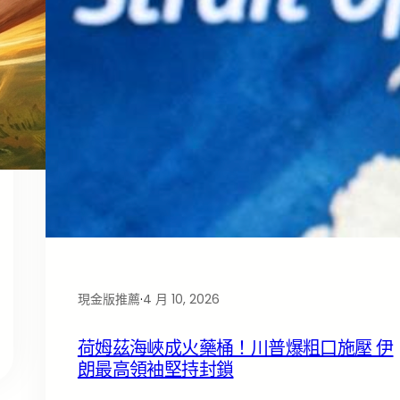
現金版推薦
·
4 月 10, 2026
荷姆茲海峽成火藥桶！川普爆粗口施壓 伊
朗最高領袖堅持封鎖