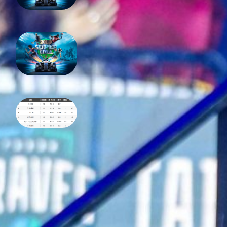
2026 年 7 月 9 日
運彩分析技巧：提高贏面的方法
2026 年 7 月 9 日
O3站前話中職(2026 Week 3)-一
勝難求獅重挫，躍登榜首龍抬頭。
2026 年 4 月 14 日
追蹤我們
Facebook
X
YouTube
LinkedIn