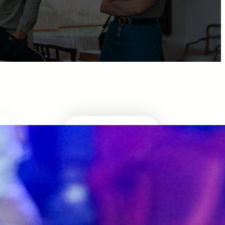
關於Super娛樂城