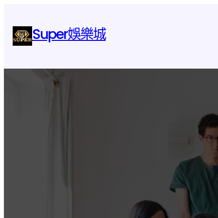
Super娛樂城