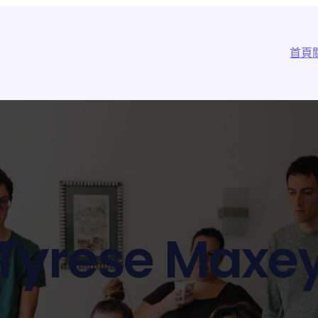
首頁
Tyrese Maxe