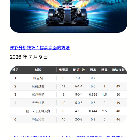
運彩分析技巧：提高贏面的方法
2026 年 7 月 9 日