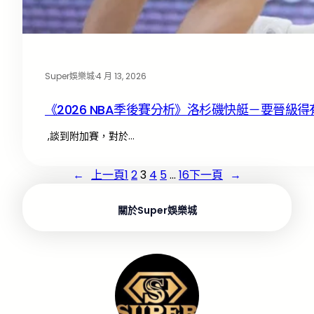
Super娛樂城
·
4 月 13, 2026
《2026 NBA季後賽分析》洛杉磯快艇－要晉級
,談到附加賽，對於…
←
上一頁
1
2
3
4
5
…
16
下一頁
→
關於Super娛樂城