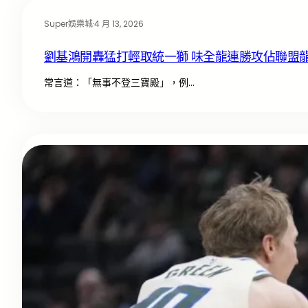
Super娛樂城
·
4 月 13, 2026
劉基鴻開轟猛打輕取統一獅 味全龍連勝攻佔聯盟
常言道：「無事不登三寶殿」，例…