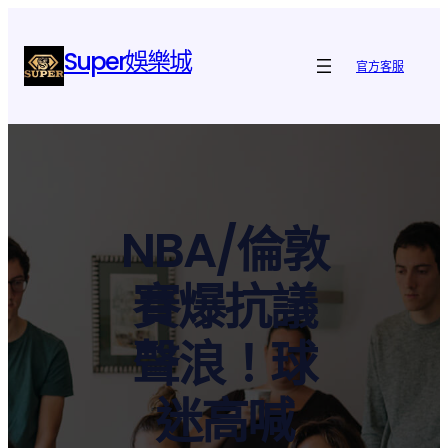
跳
至
Super娛樂城
官方客服
主
要
內
容
NBA/倫敦
賽爆抗議
聲浪！球
迷高喊