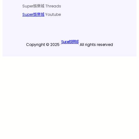
Super娛樂城
Copyright © 2025 ·
· All rights reserved