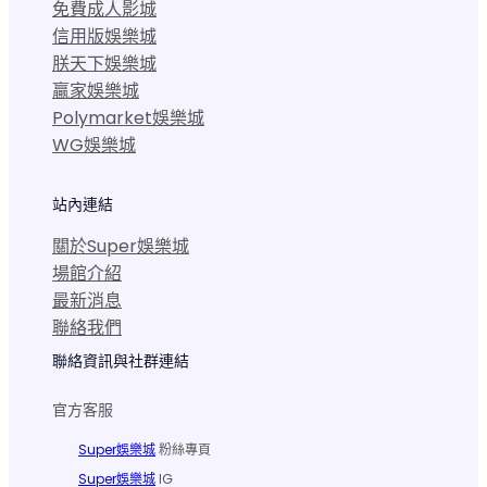
朕天下娛樂城
贏家娛樂城
Polymarket娛樂城
WG娛樂城
站內連結
關於Super娛樂城
場館介紹
最新消息
聯絡我們
聯絡資訊與社群連結
官方客服
Super娛樂城
粉絲專頁
Super娛樂城
IG
Super娛樂城 Threads
Super娛樂城
Youtube