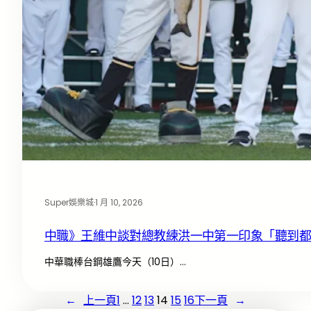
Super娛樂城
·
1 月 10, 2026
中職》王維中談對總教練洪一中第一印象「聽到
中華職棒台鋼雄鷹今天（10日）…
←
上一頁
1
…
12
13
14
15
16
下一頁
→