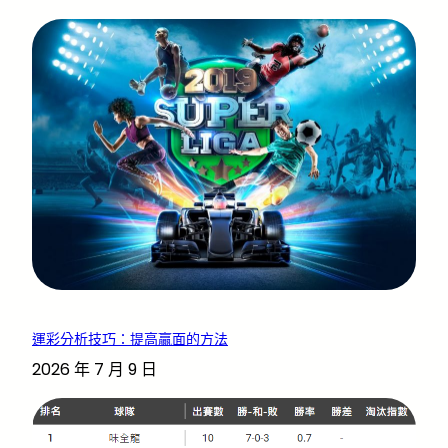
運彩分析技巧：提高贏面的方法
2026 年 7 月 9 日