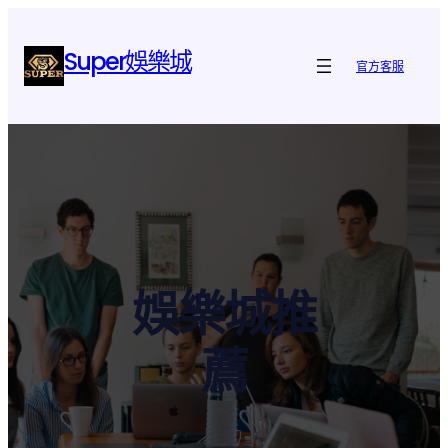
Super娛樂城
官方客服
娛樂城推
薦