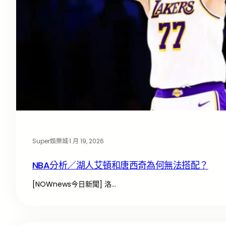
Super娛樂城
·
1 月 19, 2026
NBA分析／湖人艾頓和唐西奇為何無法搭配？
[NOWnews今日新聞] 洛…