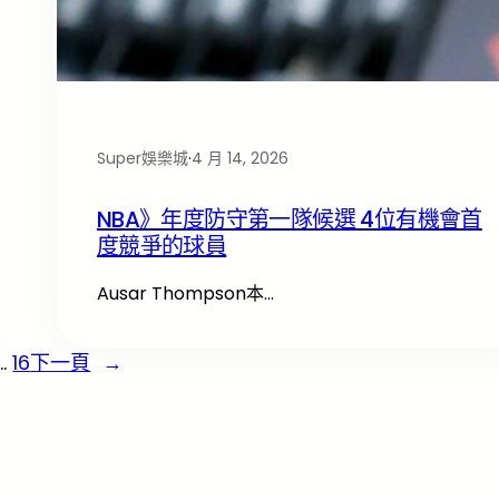
Super娛樂城
·
4 月 14, 2026
NBA》年度防守第一隊候選 4位有機會首
度競爭的球員
Ausar Thompson本…
…
16
下一頁
→