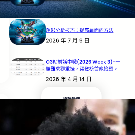
2026 年 7 月 9 日
運彩分析技巧：提高贏面的方法
2026 年 7 月 9 日
O3站前話中職(2026 Week 3)-一
勝難求獅重挫，躍登榜首龍抬頭。
2026 年 4 月 14 日
追蹤我們
Facebook
X
YouTube
LinkedIn