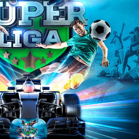
Super娛樂城
體育運彩、真人視訊、百家樂、老虎機、電子遊戲、
戰神賽特、戰神賽特2、棋牌遊戲、麻將來了、射龍
門、今彩539、大樂透、香港六合彩、視訊賽車、捕魚
機
Facebook
X
YouTube
LinkedIn
最新消息
2026世界盃準八強名單出來啦~~