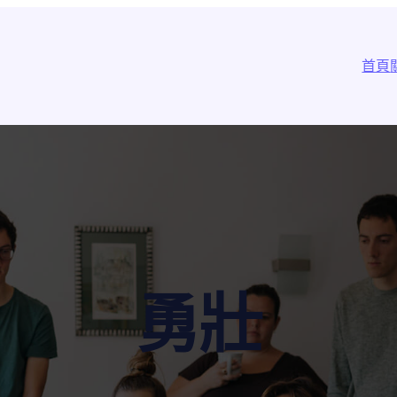
首頁
勇壯