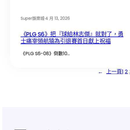
Super娛樂城
·
4 月 13, 2026
《PLG S6》把『球給林志傑』就對了，勇
士痛宰領航猿為引退賽首日獻上祝福
《PLG S6-08》倒數10…
←
上一頁
1
2