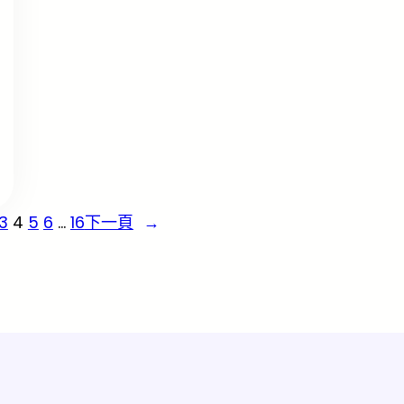
3
4
5
6
…
16
下一頁
→