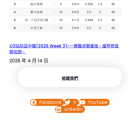
O3站前話中職(2026 Week 3)-一勝難求獅重挫，躍登榜首
龍抬頭。
2026 年 4 月 14 日
追蹤我們
Facebook
X
YouTube
LinkedIn