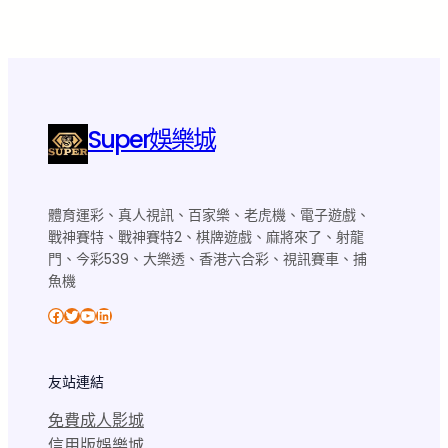
Super娛樂城
體育運彩、真人視訊、百家樂、老虎機、電子遊戲、
戰神賽特、戰神賽特2、棋牌遊戲、麻將來了、射龍
門、今彩539、大樂透、香港六合彩、視訊賽車、捕
魚機
Facebook
X
YouTube
LinkedIn
友站連結
免費成人影城
信用版娛樂城