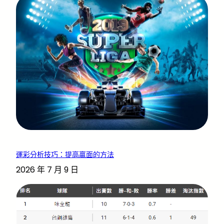
運彩分析技巧：提高贏面的方法
2026 年 7 月 9 日