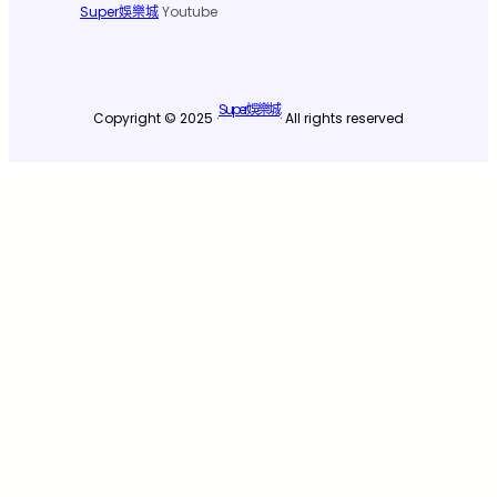
Super娛樂城
Youtube
Super娛樂城
Copyright © 2025 ·
· All rights reserved