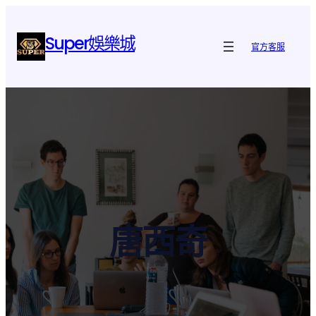
Super娛樂城
官方客服
唐西奇