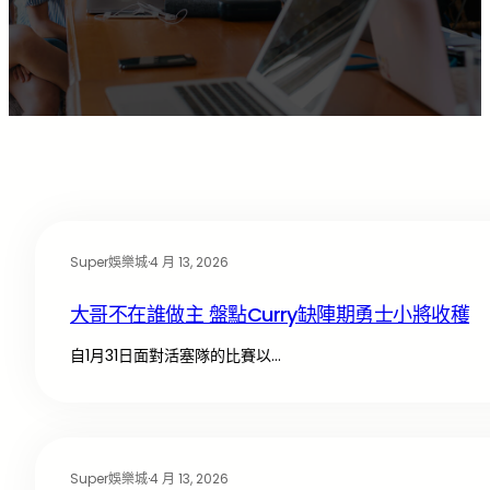
Super娛樂城
·
4 月 13, 2026
大哥不在誰做主 盤點Curry缺陣期勇士小將收穫
自1月31日面對活塞隊的比賽以…
Super娛樂城
·
4 月 13, 2026