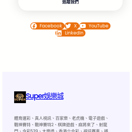
追蹤我們
Facebook
X
YouTube
LinkedIn
Super娛樂城
體育運彩、真人視訊、百家樂、老虎機、電子遊戲、
戰神賽特、戰神賽特2、棋牌遊戲、麻將來了、射龍
門、今彩539、大樂透、香港六合彩、視訊賽車、捕