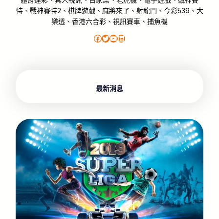
體育運彩、真人視訊、百家樂、老虎機、電子遊戲、戰神賽
特、戰神賽特2、棋牌遊戲、麻將來了、射龍門、今彩539、大
樂透、香港六合彩、視訊賽車、捕魚機
Facebook
X
YouTube
LinkedIn
最新消息