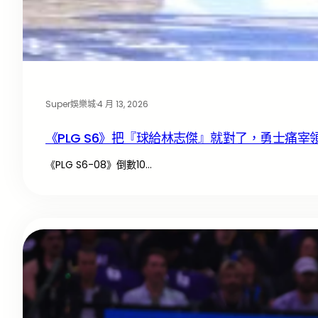
Super娛樂城
·
4 月 13, 2026
《PLG S6》把『球給林志傑』就對了，勇士痛
《PLG S6-08》倒數10…