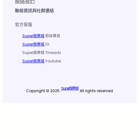
聯絡我們
聯絡資訊與社群連結
官方客服
Super娛樂城
粉絲專頁
Super娛樂城
IG
Super娛樂城 Threads
Super娛樂城
Youtube
Super娛樂城
Copyright © 2025 ·
· All rights reserved