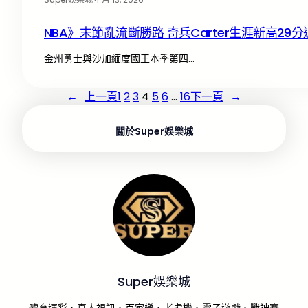
NBA》末節亂流斷勝路 奇兵Carter生涯新高29
金州勇士與沙加緬度國王本季第四…
←
上一頁
1
2
3
4
5
6
…
16
下一頁
→
關於Super娛樂城
Super娛樂城