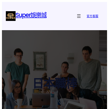
Super娛樂城
官方客服
日本職棒