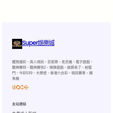
Super娛樂城
體育運彩、真人視訊、百家樂、老虎機、電子遊戲、
戰神賽特、戰神賽特2、棋牌遊戲、麻將來了、射龍
門、今彩539、大樂透、香港六合彩、視訊賽車、捕
魚機
Facebook
X
YouTube
LinkedIn
友站連結