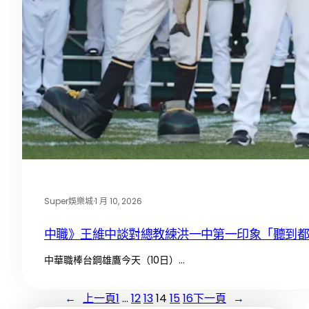
Super娛樂城
·
1 月 10, 2026
中職》王維中談對總教練洪一中第一印象「聽到
中華職棒台鋼雄鷹今天（10日）…
←
上一頁
1
…
12
13
14
15
16
下一頁
→