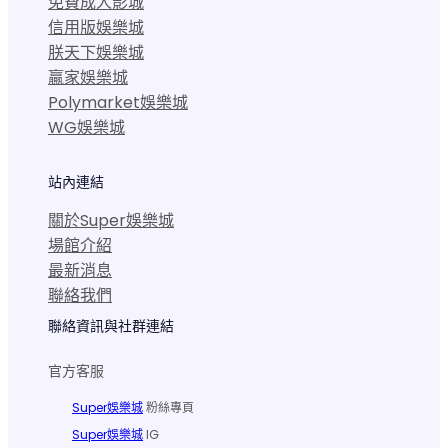
免費成人影城
信用版娛樂城
朕天下娛樂城
贏家娛樂城
Polymarket娛樂城
WG娛樂城
站內連結
關於Super娛樂城
場館介紹
最新消息
聯絡我們
聯絡資訊與社群連結
官方客服
Super娛樂城
粉絲專頁
Super娛樂城
IG