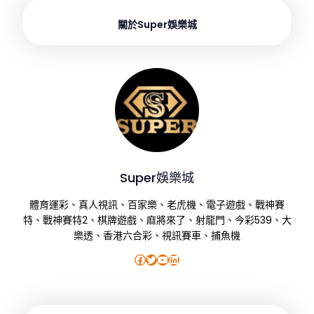
關於Super娛樂城
Super娛樂城
體育運彩、真人視訊、百家樂、老虎機、電子遊戲、戰神賽
特、戰神賽特2、棋牌遊戲、麻將來了、射龍門、今彩539、大
樂透、香港六合彩、視訊賽車、捕魚機
Facebook
X
YouTube
LinkedIn