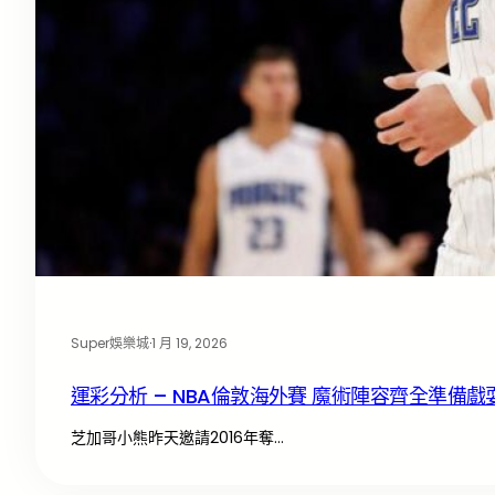
Super娛樂城
·
1 月 19, 2026
運彩分析 – NBA倫敦海外賽 魔術陣容齊全準備戲
芝加哥小熊昨天邀請2016年奪…