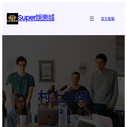
Super娛樂城
官方客服
村上宗隆