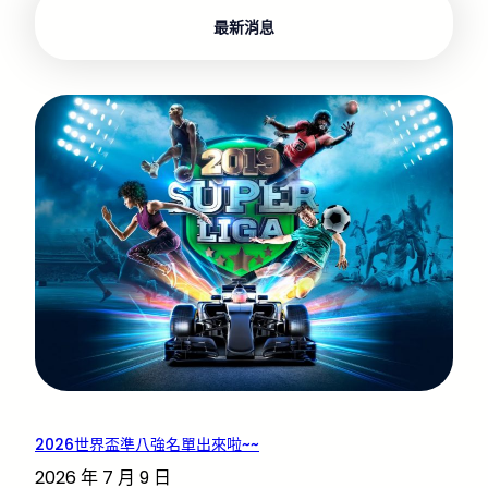
最新消息
2026世界盃準八強名單出來啦~~
2026 年 7 月 9 日