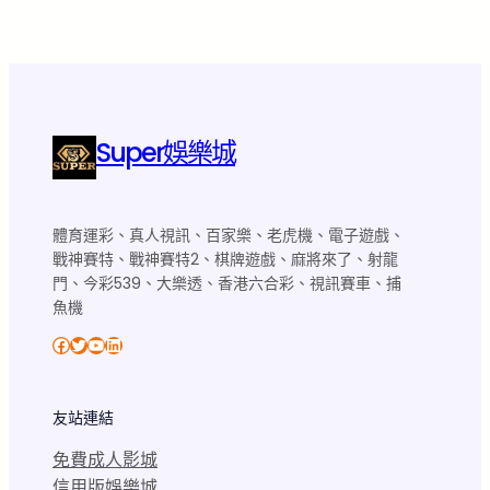
Super娛樂城
體育運彩、真人視訊、百家樂、老虎機、電子遊戲、
戰神賽特、戰神賽特2、棋牌遊戲、麻將來了、射龍
門、今彩539、大樂透、香港六合彩、視訊賽車、捕
魚機
Facebook
X
YouTube
LinkedIn
友站連結
免費成人影城
信用版娛樂城