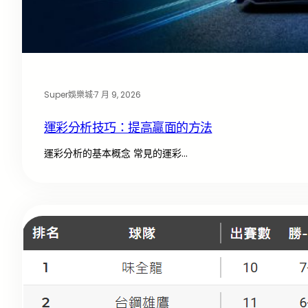
Super娛樂城
·
7 月 9, 2026
運彩分析技巧：提高贏面的方法
運彩分析的基本概念 常見的運彩…