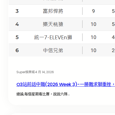
Super娛樂城
·
4 月 14, 2026
O3站前話中職(2026 Week 3)-一勝難求獅重
總論,每個星期看比賽，說說六隊…